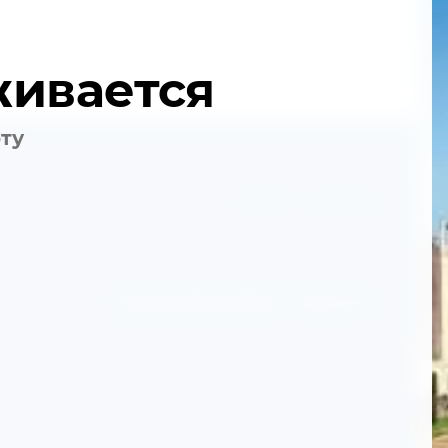
живается
оту
Главная
Контакты
Создание сайтов в Алматы
— megagroup.kz