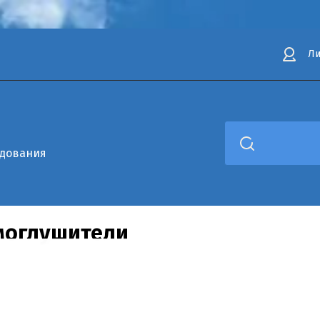
Ли
удования
  /  
Принадлежности для систем вентиляции
  /  
Шумоглушители
оглушители