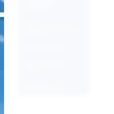
Промышленные и
коммерческие
вентиляторы
Решетки и
воздухораспределительные
устройства
Дверцы ревизионные
Гофра и системы ПВХ
каналов
Принадлежности для
систем вентиляции