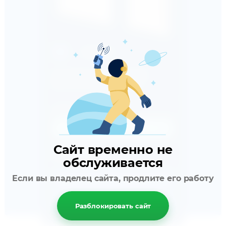
-
Сравнить
Пластиковые, одноэлементные,
приточно-вытяжные решетки
Размер
150*150
Сайт временно не
700
ТЕНГЕ
обслуживается
Если вы владелец сайта, продлите его работу
В корзину
Разблокировать сайт